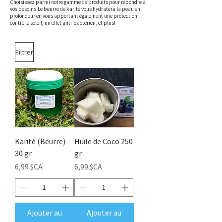
Choisissez parmi notre gamme de produits pour répondre à
vos besoins.​Le beurre de karité vous hydratera la peau en
profondeur en vous apportant également une protection
contre le soleil, un effet anti-bactérien, et plus!
Filtrer
Karité (Beurre)
Huile de Coco 250
30 gr
gr
Prix
Prix
6,99 $CA
6,99 $CA
Ajouter au
Ajouter au