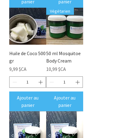
panier
panier
Végétarien
Huile de Coco 500
50 ml Mosquitoe
gr
Body Cream
Prix
Prix
9,99 $CA
10,99 $CA
Ajouter au
Ajouter au
panier
panier