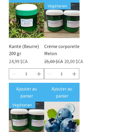
Végétarien
Karité (Beurre)
Crème corporelle
200 gr
Melon
Prix
Prix original
Prix promotionnel
24,99 $CA
25,00 $CA
20,00 $CA
Ajouter au
Ajouter au
panier
panier
Végétarien