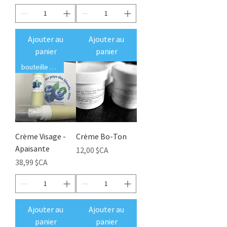
Ajouter au
Ajouter au
panier
panier
bouteille RECHARGABLE
Crème Visage -
Crème Bo-Ton
Apaisante
Prix
12,00 $CA
Prix
38,99 $CA
Ajouter au
Ajouter au
panier
panier