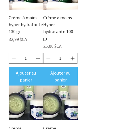
Crème à mains
Crème a mains
hyper hydratante
Hyper
130 gr
hydratante 100
gr
Prix
32,99 $CA
Prix
25,00 $CA
Ajouter au
Ajouter au
panier
panier
Crème
Crème