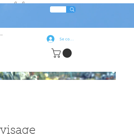
re!!
..
Se connecter
visage