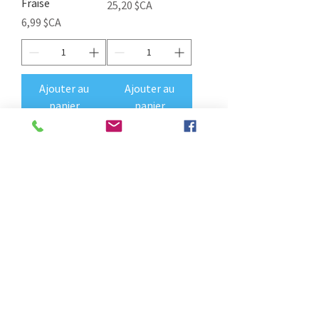
Fraise
Prix
25,20 $CA
Prix
6,99 $CA
Ajouter au
Ajouter au
panier
panier
Démaquillante
Exfoliant Visage
B0-ton Visage
Masque Agrumes
Démaquillant
25 gr
savon
Prix
Prix
6,99 $CA
6,99 $CA