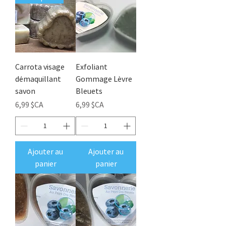
Carrota visage
Exfoliant
démaquillant
Gommage Lèvre
savon
Bleuets
Prix
Prix
6,99 $CA
6,99 $CA
Ajouter au
Ajouter au
panier
panier