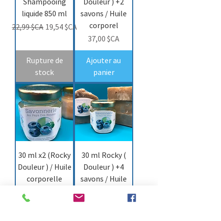
Shampooing
Douleur ) +2
liquide 850 ml
savons / Huile
corporel
Prix original
Prix promotionnel
22,99 $CA
19,54 $CA
Prix
37,00 $CA
Rupture de
Ajouter au
stock
panier
30 ml x2 (Rocky
30 ml Rocky (
Douleur ) / Huile
Douleur ) +4
corporelle
savons / Huile
corporelle
Prix
42,99 $CA
Prix
50,99 $CA