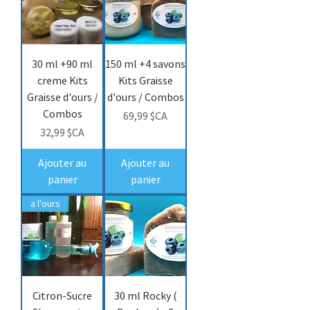
30 ml +90 ml
150 ml +4 savons
creme Kits
Kits Graisse
Graisse d'ours /
d'ours / Combos
Combos
Prix
69,99 $CA
Prix
32,99 $CA
Ajouter au
Ajouter au
panier
panier
a l'ours
Citron-Sucre
30 ml Rocky (