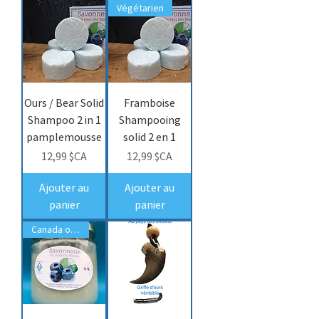
Végétarien
Ours / Bear Solid
Framboise
Shampoo 2 in 1
Shampooing
pamplemousse
solid 2 en 1
Prix
Prix
12,99 $CA
12,99 $CA
Ajouter au
Ajouter au
panier
panier
Canada only/seulemet