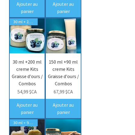
Ajouter au
Ajouter au
panier
panier
30 ml + 200 ml creme
30 ml +200 ml
150 ml +90 ml
creme Kits
creme Kits
Graisse d'ours /
Graisse d'ours /
Combos
Combos
Prix
Prix
54,99 $CA
67,99 $CA
Ajouter au
Ajouter au
panier
panier
30 ml + 90 ml creme