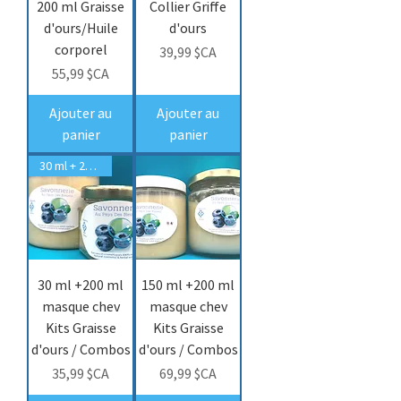
200 ml Graisse
Collier Griffe
d'ours/Huile
d'ours
corporel
Prix
39,99 $CA
Prix
55,99 $CA
Ajouter au
Ajouter au
panier
panier
30 ml + 200 ml masque chev
30 ml +200 ml
150 ml +200 ml
masque chev
masque chev
Kits Graisse
Kits Graisse
d'ours / Combos
d'ours / Combos
Prix
Prix
35,99 $CA
69,99 $CA