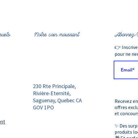
euets
Notre coin moussant
Abonnez-V
👉 Inscriv
pour ne ri
230 Rte Principale,
Rivière-Eternité,
Saguenay, Quebec CA
Recevez en
GOV 1PO
offres excl
et concours
ent
✨ Des surpr
produits lo
🎁 Et parfo