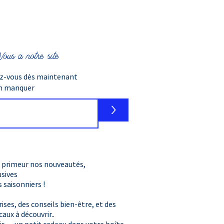
ous a notre site
ez-vous dès maintenant
en manquer
>
 primeur nos nouveautés,
usives
​ saisonniers !
ises, des conseils bien-être, et des
caux à découvrir..
is… un petit cadeau dans votre boîte