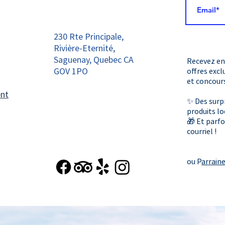
230 Rte Principale,
Rivière-Eternité,
Saguenay, Quebec CA
Recevez en
GOV 1PO
offres excl
et concours
ent
✨ Des surpr
produits lo
🎁 Et parfo
courriel !
ou P
arrain