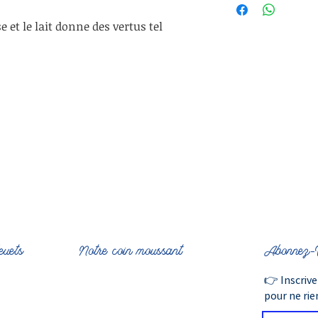
(olive),Cocoat(coc
e et le lait donne des vertus tel
S
(BeurreDeKarite))
&Égl
euets
Notre coin moussant
Abonnez-V
👉 Inscriv
pour ne ri