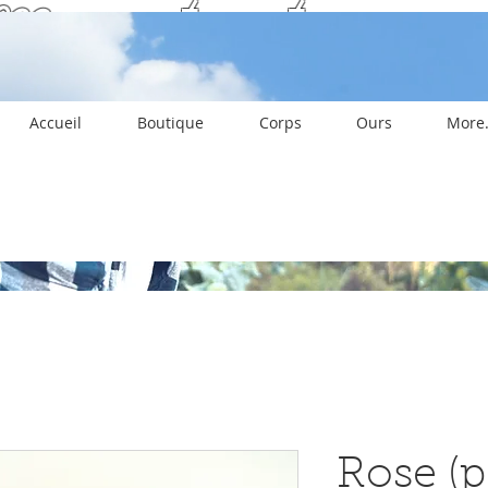
Merci et restez prop
Accueil
Boutique
Corps
Ours
More.
Rose (p