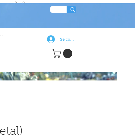
re!!
..
Se connecter
etal)