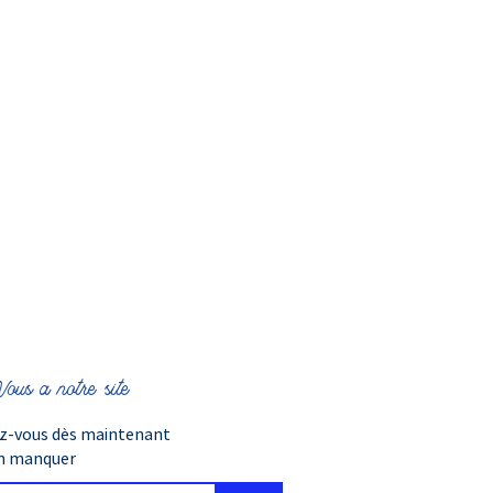
o), Sunflowerate (tournesol),
heabutterate
 Fragrance, Rosacanina huile
antiers, couleur
ous a notre site
ez-vous dès maintenant
en manquer