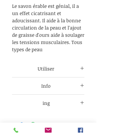
Le savon érable est génial, il a
un effet cicatrisant et
adoucissant. Il aide à la bonne
circulation de la peau et l'ajout
de graisse d'ours aide à soulager
les tensions musculaires. Tous
types de peau
Utiliser
Évitez les yeux et la bouche tous
Info
les produits sont pour un usage
externe seulement.
Ingrédients clés:
Melange de haute qualité
ing
Ours suif: Anti-inflammatoire,
d'huiles comprenant, huile
Algues: Extracteur de toxines,
Olivate*, Cocoate*,
d'Olive presse froid, beurre de
Eucalyptus HE: On dit qu'il est
tallowate*,Graissed'oursTallow
Karité grade A, graisse d'ours,
utile comme décongestionnant,
ate*, érable, fragrance/parfum *
suif, huile de coco presse froid
aidant à la construction de