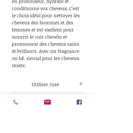
en profondeur, hydrate et
conditionne vos cheveux. C'est
le choix idéal pour nettoyer les
cheveux des hommes et des
femmes et est exellent pour
nourrir le cuir chevelu et
promouvoir des cheveux sains
et brillants. Avec un fragrance
ou hE .Genial pour les cheveux
mixte.
Utiliser /use
Pour obtenir les meilleurs
Info
résultats, mouiller les cheveux,
frotter la barre sur vos cheveux
ingrédient clé:
jusqu'à ce qu'elle mousse.
Ing
Graisse d’ours : minéralise,
Travailler la mousse
adoucit, renforce les cheveux,
SodiumCocoylIsethionate, Diste
complètement sur le cuir