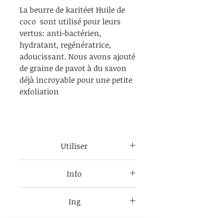
La beurre de karitéet Huile de
coco sont utilisé pour leurs
vertus: anti-bactérien,
hydratant, regénératrice,
adoucissant. Nous avons ajouté
de graine de pavot à du savon
déjà incroyable pour une petite
exfoliation
Utiliser
Évitez les yeux et la bouche tous
Info
les produits sont pour un usage
externe seulement.
Consultez chaque étiquette
Ing
d’article pour les ingrédients du
produit car ils peuvent changer