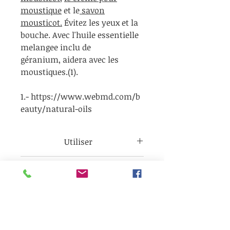
moustique
et le
savon
mousticot.
Évitez les yeux et la
bouche. Avec l'huile essentielle
melangee inclu de
géranium, aidera avec les
moustiques.(1).
1.- https://www.webmd.com/b
eauty/natural-oils
Utiliser
Pour obtenir les meilleurs
Info
résultats, secouer la bouteille,
garder visage a longueur de
Évitez les yeux et la bouche.
bras , fermés les yeux
Ing
Avec l'huile essentielle de
pulvériser une fois. répéter au
géranium. Répéter si
Hammamelis Virginiana, huiles
besoin.Pour obtenir les
nécessaire.