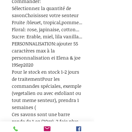
Commander:
Sélectionnez la quantité de
savonChoisissez votre senteur
Fruite :bleuet, tropical,pomme...
Floral: rose, japinaise, cotton...
Sucre: Erable, miel, lila vanilla...
PERSONNALISATION:ajouter 55
caractères max à la
personnalisation ei Elena & joe
19Sep2020
Pour le stock en stock 1-2 jours
de traitementPour les
commandes spéciales, exemple
(vegetalien ou avec exfoliant ou
tout meme senteur), prendra 1
semaines (
Ces savons sont une barre
ronde de 1 oz (30gr), 3 fois plus
grande qu'une barre de taille