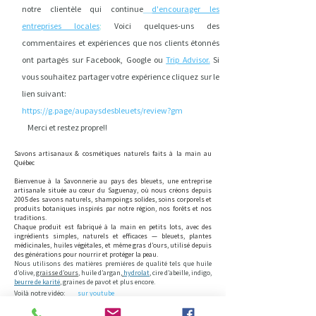
notre clientèle qui continue
d'encourager les
entreprises locales
;
Voici quelques-uns des
commentaires et expériences que nos clients étonnés
ont partagés sur Facebook, Google ou
Trip Advisor.
Si
vous souhaitez partager votre expérience cliquez sur le
lien suivant:
https://g.page/aupaysdesbleuets/review?gm
Merci et restez propre!!
Savons artisanaux & cosmétiques naturels faits à la main au
Québec
Bienvenue à la Savonnerie au pays des bleuets, une entreprise
artisanale située au cœur du Saguenay, où nous créons depuis
2005 des savons naturels, shampoings solides, soins corporels et
produits botaniques inspirés par notre région, nos forêts et nos
traditions.
Chaque produit est fabriqué à la main en petits lots, avec des
ingrédients simples, naturels et efficaces — bleuets, plantes
médicinales, huiles végétales, et même gras d’ours, utilisé depuis
des générations pour nourrir et protéger la peau.
Nous utilisons des matières premiéres de qualité tels que huile
d’olive,
graisse d’ours
, huile d’argan,
hydrolat
, cire d’abeille, indigo,
beurre de karité
, graines de pavot et plus encore.
Voilà notre vidéo:
sur youtube