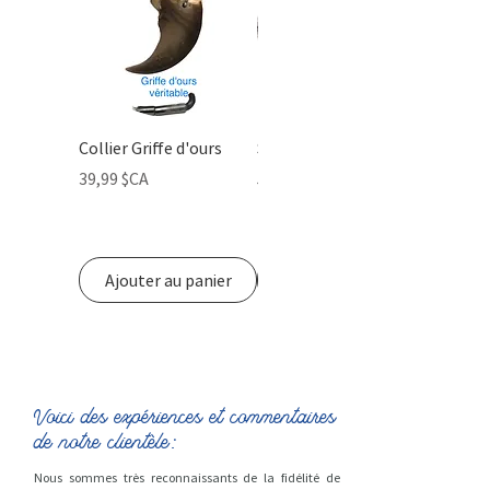
Collier Griffe d'ours
Sac de Jute
Prix
Prix
39,99 $CA
5,00 $CA
Ajouter au panier
Ajouter au panier
Voici des expériences et commentaires
de notre clientèle:
Nous sommes très reconnaissants de la fidélité de