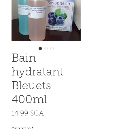
Bain
hydratant
Bleuets
400ml
Prix
14,99 $CA
Quantité
*