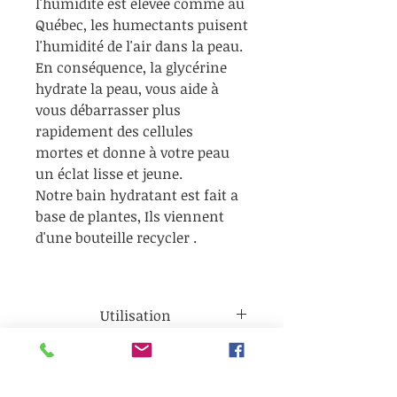
l'humidité est élevée comme au
Québec, les humectants puisent
l'humidité de l'air dans la peau.
En conséquence, la glycérine
hydrate la peau, vous aide à
vous débarrasser plus
rapidement des cellules
mortes et donne à votre peau
un éclat lisse et jeune.
Notre bain hydratant est fait a
base de plantes, Ils viennent
d'une bouteille recycler .
Utilisation
Ajouter 3-4 c à table par
Info
bain (l’eau tiède-chaude), ils
peuvent être utilisés comme