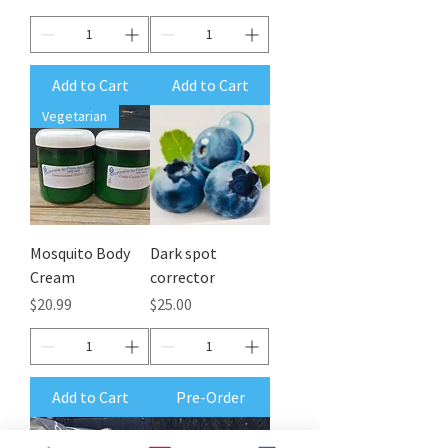
Add to Cart
Add to Cart
Vegetarian
Mosquito Body
Dark spot
Cream
corrector
Price
Price
$20.99
$25.00
Add to Cart
Pre-Order