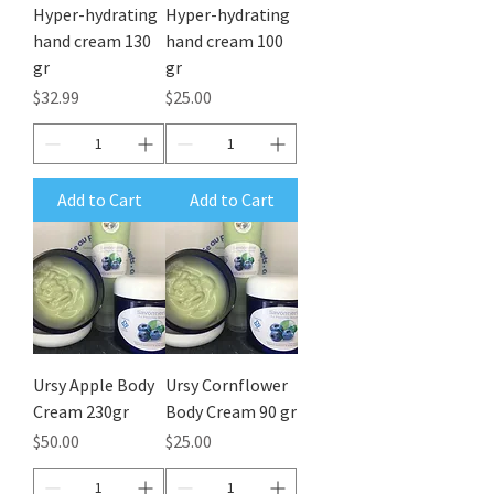
Hyper-hydrating
Hyper-hydrating
hand cream 130
hand cream 100
gr
gr
Price
Price
$32.99
$25.00
Add to Cart
Add to Cart
Ursy Apple Body
Ursy Cornflower
Cream 230gr
Body Cream 90 gr
Price
Price
$50.00
$25.00