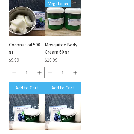
Vegetarian
Coconut oil 500
Mosquitoe Body
gr
Cream 60 gr
Price
Price
$9.99
$10.99
Add to Cart
Add to Cart