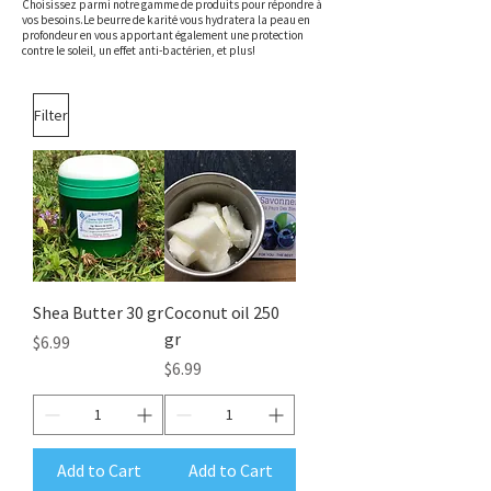
Choisissez parmi notre gamme de produits pour répondre à
vos besoins.​Le beurre de karité vous hydratera la peau en
profondeur en vous apportant également une protection
contre le soleil, un effet anti-bactérien, et plus!
Filter
Shea Butter 30 gr
Coconut oil 250
gr
Price
$6.99
Price
$6.99
Add to Cart
Add to Cart