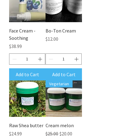
Face Cream -
Bo-Ton Cream
Soothing
Price
$12.00
Price
$38.99
Add to Cart
Add to Cart
Vegetarian
Raw Shea butter
Cream melon
Price
Regular Price
Sale Price
$24.99
$25.00
$20.00