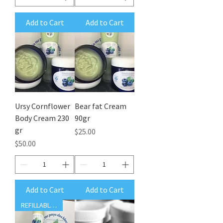
Add to Cart
Add to Cart
Ursy Cornflower
Bear fat Cream
Body Cream 230
90gr
gr
Price
$25.00
Price
$50.00
Add to Cart
Add to Cart
REFILLABLE bottle