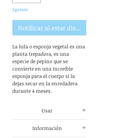
Agotado
Notificar al estar disponible
La lufa o esponja vegetal es una
planta trepadora, es una
especie de pepino que se
convierte en una increíble
esponja para el cuerpo si la
dejas secar en la enredadera
durante 4 meses.
Usar
Usa estos jabones de lufa en los
Información
pies durante dos días; luego, la
esponja quedará lo