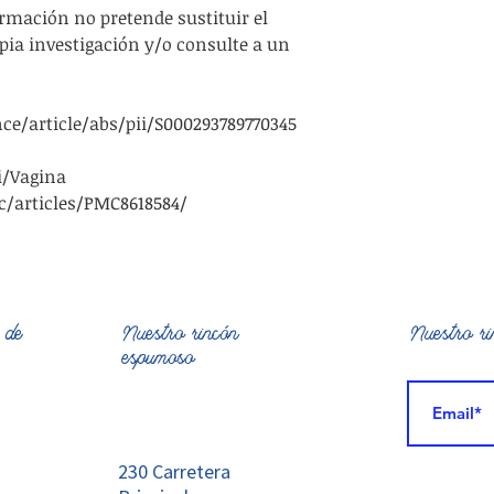
rmación no pretende sustituir el
pia investigación y/o consulte a un
e/article/abs/pii/S000293789770345
i/Vagina
/articles/PMC8618584/
 de
Nuestro rincón
Nuestro r
espumoso
230 Carretera