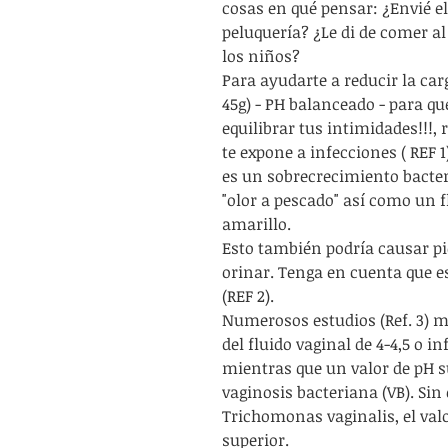
cosas en qué pensar: ¿Envié e
peluquería? ¿Le di de comer al
los niños?
Para ayudarte a reducir la ca
45g) - PH balanceado - para q
equilibrar tus intimidades!!!,
te expone a infecciones ( REF 
es un sobrecrecimiento bacte
"olor a pescado" así como un fl
amarillo.
Esto también podría causar pi
orinar. Tenga en cuenta que e
(REF 2).
Numerosos estudios (Ref. 3) 
del fluido vaginal de 4-4,5 o in
mientras que un valor de pH su
vaginosis bacteriana (VB). Sin
Trichomonas vaginalis, el val
superior.