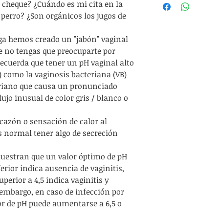
l cheque? ¿Cuándo es mi cita en la
di
isetionato de sodi
algodón transpir
 perro? ¿Son orgánicos los jugos de
Cinnamomum ze
cao
Tenga cuidado de
rga hemos creado un "jabón" vaginal
vagina,
ya que pod
ue no tengas que preocuparte por
productos so
 recuerda que tener un pH vaginal alto
1) como la vaginosis bacteriana (VB)
riano que causa un pronunciado
ujo inusual de color gris / blanco o
cazón o sensación de calor al
s normal tener algo de secreción
muestran que un valor óptimo de pH
ferior indica ausencia de vaginitis,
perior a 4,5 indica vaginitis y
 embargo, en caso de infección por
or de pH puede aumentarse a 6,5 o