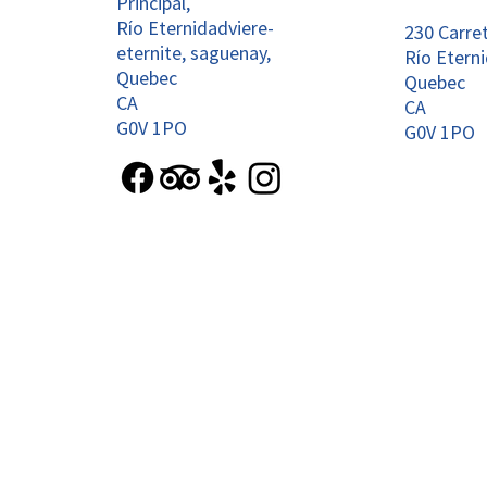
Principal,
Río Eternidadviere-
230 Carret
eternite, saguenay,
Río Eterni
Quebec
Quebec
CA
CA
G0V 1PO
G0V 1PO