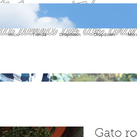
táctenos - Fábrica d
la tierra de los ar
Inicio
Tienda
Dropdown
Dropdown
More
Gato r