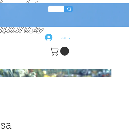
e jabón
ándanos
...
Iniciar sesión
osa