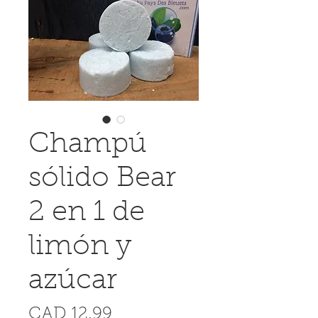
Champú
sólido Bear
2 en 1 de
limón y
azúcar
Precio
CAD 12.99