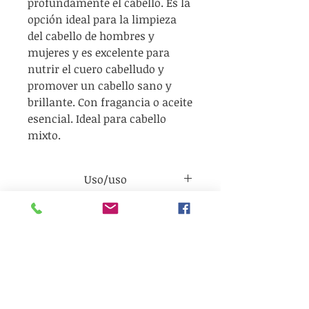
profundamente el cabello. Es la
opción ideal para la limpieza
del cabello de hombres y
mujeres y es excelente para
nutrir el cuero cabelludo y
promover un cabello sano y
brillante. Con fragancia o aceite
esencial. Ideal para cabello
mixto.
Uso/uso
Para obtener mejores
Información
resultados, humedezca el
cabello y frote la pastilla hasta
ingrediente clave:
que forme espuma. Extienda la
Eng
Grasa de oso: Mineraliza,
espuma completamente en el
suaviza, fortalece el cabello, al
Cocoil isetionato de sodio,
cuero cabelludo con los dedos.
mismo tiempo que ayuda a
cloruro de diestearoiletil
Enjuague el cabello