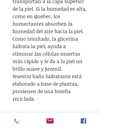
transportan a la capa superior
de la piel. Si la humedad es alta,
como en Quebec, los
humectantes absorben la
humedad del aire hacia la piel.
Como resultado, la glicerina
hidrata la piel, ayuda a
eliminar las células muertas
más rápido y le da a la piel un
brillo suave y juvenil.
Nuestro baño hidratante está
elaborado a base de plantas,
provienen de una botella
reciclada.
Usar
Añadir de 3 a 4 cucharadas por
Información
baño (agua tibia o caliente). Se